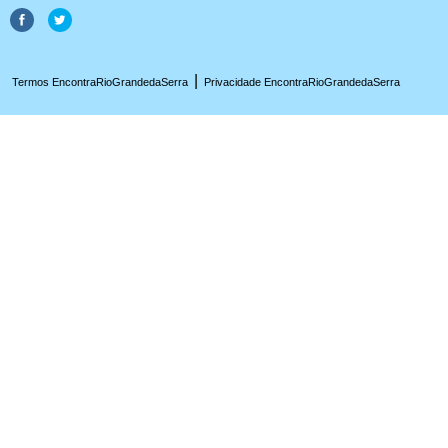
|
Termos EncontraRioGrandedaSerra
Privacidade EncontraRioGrandedaSerra